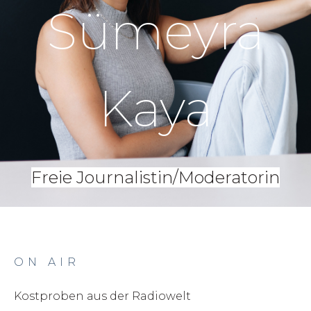
Sümeyra
Kaya
Freie Journalistin/Moderatorin
ON AIR
Kostproben aus der Radiowelt